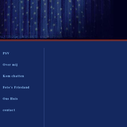
PSV
Over mij
Kom chatten
Foto's Friesland
Ons Huis
contact